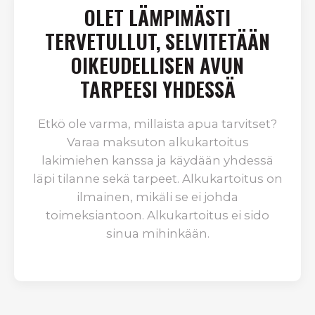
OLET LÄMPIMÄSTI
TERVETULLUT, SELVITETÄÄN
OIKEUDELLISEN AVUN
TARPEESI YHDESSÄ
Etkö ole varma, millaista apua tarvitset?
Varaa maksuton alkukartoitus
lakimiehen kanssa ja käydään yhdessä
läpi tilanne sekä tarpeet. Alkukartoitus on
ilmainen, mikäli se ei johda
toimeksiantoon. Alkukartoitus ei sido
sinua mihinkään.