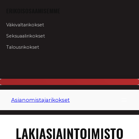
ERIKOISOSAAMISEMME
Väkivaltarikokset
Seksuaalirikokset
Talousrikokset
Siirry
sisältöön
Asianomistajarikokset
LAKIASIAINTOIMISTO