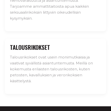
hienovaraisuutta ja asiantuntemusta.
Tarjoamme ammattitaitoista apua kaikkiin
seksuaalirikoksiin liittyviin oikeudellisiin
kysymyksiin.
TALOUSRIKOKSET
Talousrikokset ovat usein monimutkaisia ja
vaativat syvällistä asiantuntemusta. Meillä on
kokemusta erilaisten talousrikosten, kuten
petosten, kavalluksien ja verorikoksien
käsittelystä.