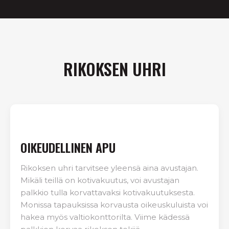
RIKOKSEN UHRI
OIKEUDELLINEN APU
Rikoksen uhri tarvitsee yleensä aina avustajan.
Mikäli teillä on kotivakuutus, voi avustajan
palkkio tulla korvattavaksi kotivakuutuksesta.
Monissa tapauksissa korvausta oikeuskuluista voi
hakea myös valtiokonttorilta. Viime kädessä