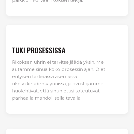
palkkion korvaa rikoksen tekijä.
TUKI PROSESSISSA
Rikoksen uhrin ei tarvitse jäädä yksin. Me
autamme sinua koko prosessin ajan. Olet
erityisen tärkeässä asemassa
rikosoikeudenkäynnissä, ja avustajamme
huolehtivat, että sinun etusi toteutuvat
parhaalla mahdollisella tavalla.