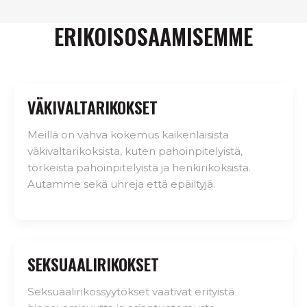
ERIKOISOSAAMISEMME
VÄKIVALTARIKOKSET
Meillä on vahva kokemus kaikenlaisista
väkivaltarikoksista, kuten pahoinpitelyistä,
törkeistä pahoinpitelyistä ja henkirikoksista.
Autamme sekä uhreja että epäiltyjä.
SEKSUAALIRIKOKSET
Seksuaalirikossyytökset vaativat erityistä