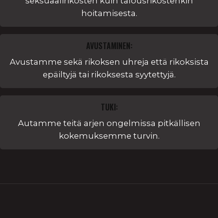
seksuaalirikosten kuin talousrikostenkin
hoitamisesta.
AVUSTAMINEN:
Avustamme sekä rikoksen uhreja että rikoksista
epäiltyjä tai rikoksesta syytettyjä.
TUKI:
Autamme teitä arjen ongelmissa pitkällisen
kokemuksemme turvin.